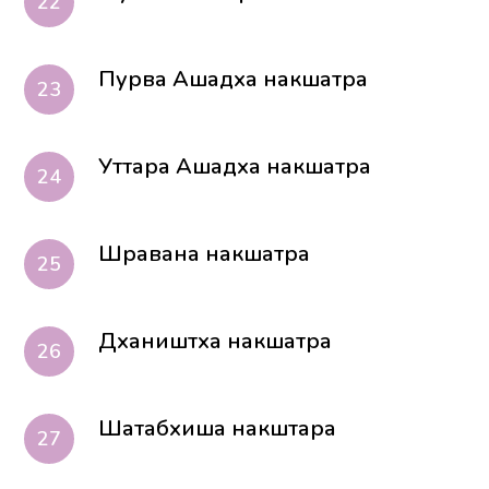
Пурва Ашадха накшатра
Уттара Ашадха накшатра
Шравана накшатра
Дхаништха накшатра
Шатабхиша накштара