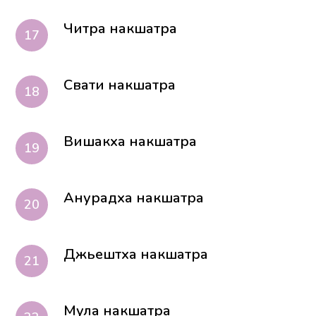
Читра накшатра
Свати накшатра
Вишакха накшатра
Анурадха накшатра
Джьештха накшатра
Мула накшатра