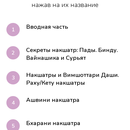
нажав на их название
Вводная часть
Секреты накшатр: Пады. Бинду.
Вайнашика и Сурьят
Накшатры и Вимшоттари Даши.
Раху/Кету накшатры
Ашвини накшатра
Бхарани накшатра