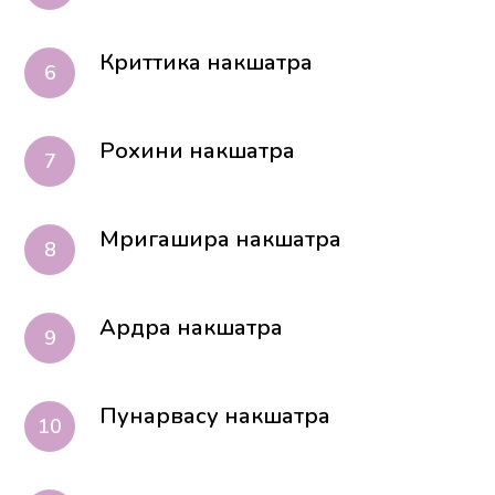
Криттика накшатра
Рохини накшатра
Мригашира накшатра
Ардра накшатра
Пунарвасу накшатра