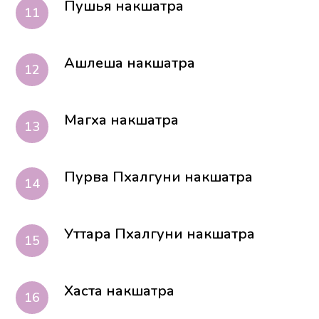
Пушья накшатра
Ашлеша накшатра
Магха накшатра
Пурва Пхалгуни накшатра
Уттара Пхалгуни накшатра
Хаста накшатра