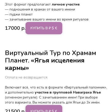
Этот формат предполагает
личное участие
:
— подношения в храмах от вашего имени
— пуджи планет
— зачитывание вашего имени во время ритуалов
17000
р.
КУПИТЬ В ₽ $ €
Виртуальный Тур по Храмам
Планет.
«Ягья исцеления
кармы»
Оплата не возвращается.
Включает всё, что есть в формате «Виртуальный паломник»,
и дополнительно
участие в групповой Наваграха Ягье
(огненном ритуале). С зачитыванием имен! При выборе
этого варианта, Вы можете указать для Ягьи до 3х имён.
21500
р.
КУПИТЬ В ₽ $ €