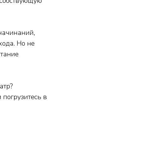
пособствующую
 начинаний,
ода. Но не
етание
атр?
 погрузитесь в