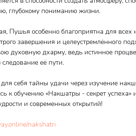
яется в способности создать атмосферу, с
ию, глубокому пониманию жизни.
ая, Пушья особенно благоприятна для всех
трого завершения и целеустремлённого подх
вою духовную дхарму, ведь истинное процв
 следование её пути.
 для себя тайны удачи через изучение накш
ь к обучению «Накшатры - секрет успеха» и
удрости и современных открытий!
ay.online/nakshatri