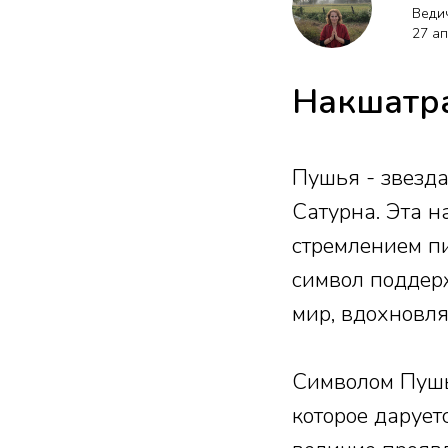
Веди
27 а
Накшатр
Пушья - звезда
Сатурна. Эта н
стремлением пи
символ поддер
мир, вдохновл
Символом Пушь
которое даруетс