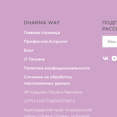
DHARMA WAY
ПОДП
РАСС
Главная страница
Профессия Астролог
Блог
О Татьяне
Политика конфиденциальности
Согласие на обработку
персональных данных
ИП Карцева Татьяна Павловна
ОГРН 318774600475871
Краснодарский край, Апшеронский
район, п.Новые Поляны, ул.Речная